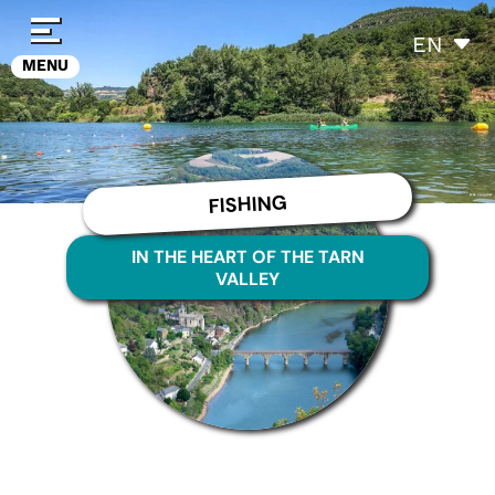
Cookies management panel
EN
MENU
FISHING
IN THE HEART OF THE TARN
VALLEY