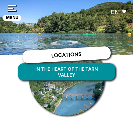
Cookies management panel
EN
MENU
LOCATIONS
IN THE HEART OF THE TARN
VALLEY